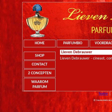
HOME
PARFUMBIO
VOORDRA
Lieven Debrauwer
SHOP
Lieven Debrauwer - cineast, con
CONTACT
2 CONCEPTEN
WAAROM
PARFUM
home
© lievendebrauw